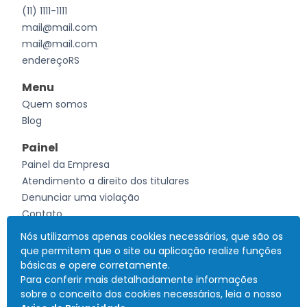
(11) 1111-1111
mail@mail.com
mail@mail.com
endereçoRS
Menu
Quem somos
Blog
Painel
Painel da Empresa
Atendimento a direito dos titulares
Denunciar uma violação
Contato
Nós utilizamos apenas cookies necessários, que são os
que permitem que o site ou aplicação realize funções
Desenvolvido por
Currículo Interativo
Todos os direitos reservados
CNPJ: 41.685.069/0001-83
- 2026
básicas e opere corretamente.
Para conferir mais detalhadamente informações
sobre o conceito dos cookies necessários, leia o nosso
Termos de uso
Política de Privacidade