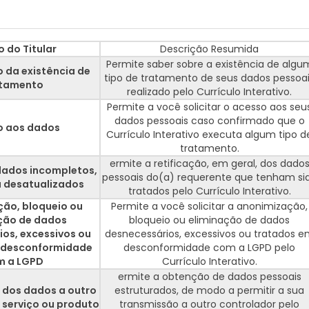
o do Titular
Descrição Resumida
Permite saber sobre a existência de algu
 da existência de
tipo de tratamento de seus dados pessoa
atamento
realizado pelo Currículo Interativo.
Permite a você solicitar o acesso aos seu
dados pessoais caso confirmado que o
o aos dados
Currículo Interativo executa algum tipo d
tratamento.
ermite a retificação, em geral, dos dado
dados incompletos,
pessoais do(a) requerente que tenham si
u desatualizados
tratados pelo Currículo Interativo.
ão, bloqueio ou
Permite a você solicitar a anonimização,
ção de dados
bloqueio ou eliminação de dados
os, excessivos ou
desnecessários, excessivos ou tratados 
 desconformidade
desconformidade com a LGPD pelo
m a LGPD
Currículo Interativo.
ermite a obtenção de dados pessoais
 dos dados a outro
estruturados, de modo a permitir a sua
 serviço ou produto
transmissão a outro controlador pelo