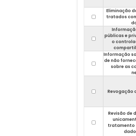
Eliminação d
tratados co
do
Informaçã
públicas e pr
o controla
comparti
Informação so
de não fornec
sobre as c
n
Revogação 
Revisão de 
unicamen
tratamento
dado