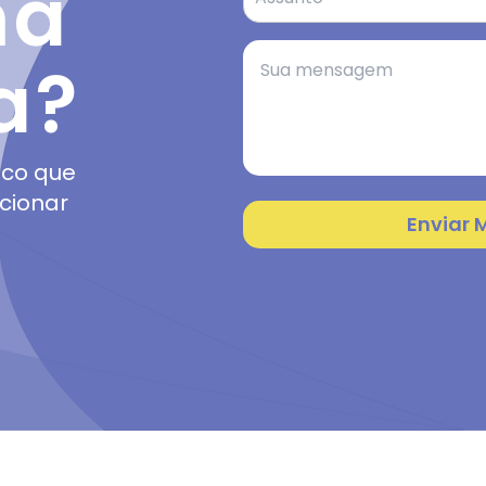
ma
a?
sco que
ucionar
Enviar