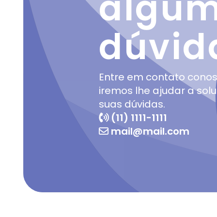
algu
dúvid
Entre em contato cono
iremos lhe ajudar a sol
suas dúvidas.
(11) 1111-1111
mail@mail.com