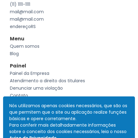
(11) 1111-1111
mail@mail.com
mail@mail.com
endereçoRS
Menu
Quem somos
Blog
Painel
Painel da Empresa
Atendimento a direito dos titulares
Denunciar uma violação
Contato
Nós utilizamos apenas cookies necessários, que são os
que permitem que o site ou aplicação realize funções
Desenvolvido por
Currículo Interativo
Todos os direitos reservados
CNPJ: 41.685.069/0001-83
- 2026
básicas e opere corretamente.
Para conferir mais detalhadamente informações
sobre o conceito dos cookies necessários, leia o nosso
Termos de uso
Política de Privacidade