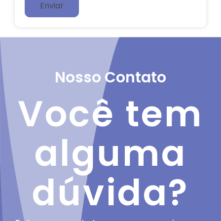
Nosso Contato
Você tem
alguma
dúvida?